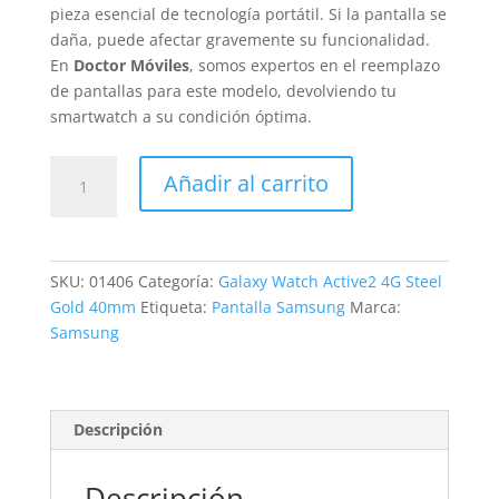
pieza esencial de tecnología portátil. Si la pantalla se
daña, puede afectar gravemente su funcionalidad.
En
Doctor Móviles
, somos expertos en el reemplazo
de pantallas para este modelo, devolviendo tu
smartwatch a su condición óptima.
Sustitución
Añadir al carrito
Pantalla
Galaxy
Watch
Active2
SKU:
01406
Categoría:
Galaxy Watch Active2 4G Steel
4G
Gold 40mm
Etiqueta:
Pantalla Samsung
Marca:
Steel
Samsung
Gold
40mm
cantidad
Descripción
Descripción