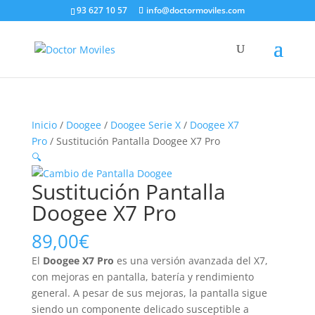
93 627 10 57
info@doctormoviles.com
Inicio
/
Doogee
/
Doogee Serie X
/
Doogee X7
Pro
/ Sustitución Pantalla Doogee X7 Pro
🔍
Sustitución Pantalla
Doogee X7 Pro
89,00
€
El
Doogee X7 Pro
es una versión avanzada del X7,
con mejoras en pantalla, batería y rendimiento
general. A pesar de sus mejoras, la pantalla sigue
siendo un componente delicado susceptible a