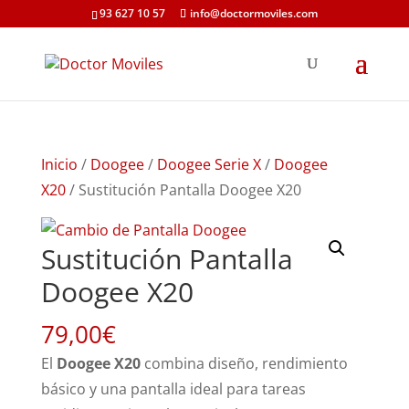
93 627 10 57
info@doctormoviles.com
Inicio
/
Doogee
/
Doogee Serie X
/
Doogee
X20
/ Sustitución Pantalla Doogee X20
Sustitución Pantalla
Doogee X20
79,00
€
El
Doogee X20
combina diseño, rendimiento
básico y una pantalla ideal para tareas