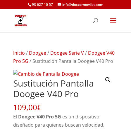
93 627 10 57
info@doctormoviles.com
Inicio
/
Doogee
/
Doogee Serie V
/
Doogee V40
Pro 5G
/ Sustitución Pantalla Doogee V40 Pro
Sustitución Pantalla
Doogee V40 Pro
109,00
€
El
Doogee V40 Pro 5G
es un dispositivo
diseñado para quienes buscan velocidad,