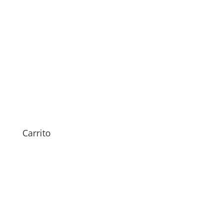
Revisión Doogee S Cyber
29,00
€
Carrito