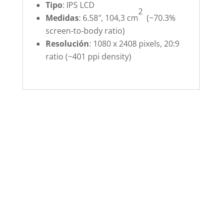
Tipo
: IPS LCD
2
Medidas
: 6.58″, 104,3 cm
(~70.3%
screen-to-body ratio)
Resolución
: 1080 x 2408 pixels, 20:9
ratio (~401 ppi density)