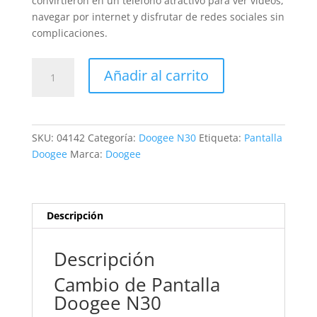
convirtieron en un teléfono atractivo para ver vídeos,
navegar por internet y disfrutar de redes sociales sin
complicaciones.
Sustitución
Añadir al carrito
Pantalla
Doogee
N30
cantidad
SKU:
04142
Categoría:
Doogee N30
Etiqueta:
Pantalla
Doogee
Marca:
Doogee
Descripción
Descripción
Cambio de Pantalla
Doogee N30