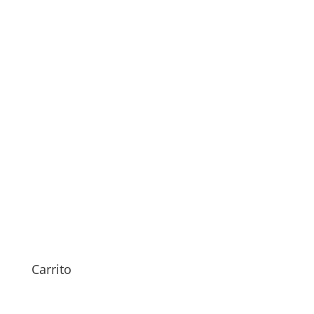
Revisión Doogee Blade GT
Play
29,00
€
Carrito