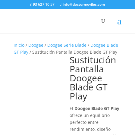
93 627 10 57
info@doctormoviles.com
Inicio
/
Doogee
/
Doogee Serie Blade
/
Doogee Blade
GT Play
/ Sustitución Pantalla Doogee Blade GT Play
Sustitución
Pantalla
Doogee
Blade GT
Play
El
Doogee Blade GT Play
ofrece un equilibrio
perfecto entre
rendimiento, diseño