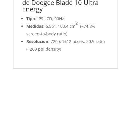
de Doogee Blade 10 Ultra
Energy
Tipo
: IPS LCD, 90Hz
2
Medidas
: 6.56″, 103,4 cm
(~74.8%
screen-to-body ratio)
Resolución
: 720 x 1612 pixels, 20:9 ratio
(~269 ppi density)
Revisión Doogee Blade 10
Ultra Energy
29,00
€