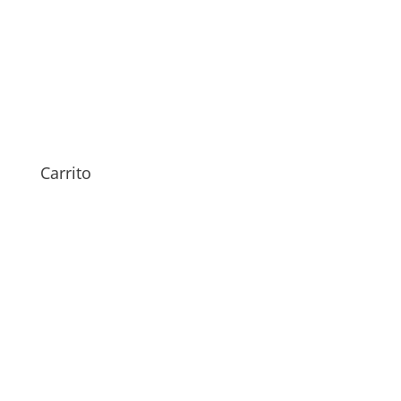
Revisión Doogee Blade 10
Pro
29,00
€
Carrito