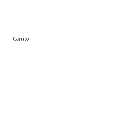
Sustitución Motor Vibrador
bq Aquaris M5
Carrito