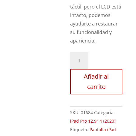
táctil, pero el LCD está
intacto, podemos
ayudarte a restaurar
su funcionalidad y
apariencia.
Sustitución
Digitalizador
iPad
Añadir al
Pro
carrito
12,9"
4
cantidad
SKU:
01684
Categoría:
iPad Pro 12,9" 4 (2020)
Etiqueta:
Pantalla iPad