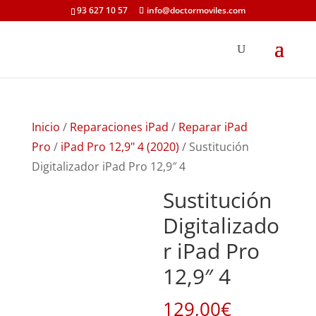
93 627 10 57
info@doctormoviles.com
Inicio
/
Reparaciones iPad
/
Reparar iPad
Pro
/
iPad Pro 12,9" 4 (2020)
/ Sustitución
Digitalizador iPad Pro 12,9″ 4
Sustitución
Digitalizado
r iPad Pro
12,9″ 4
129,00
€