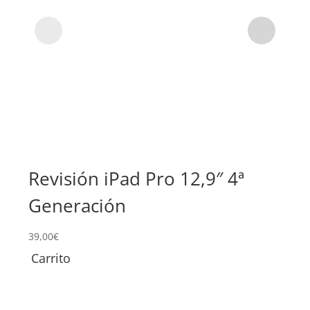
Revisión iPad Pro 12,9″ 4ª
Su
Generación
12
39,00
€
229,
Carrito