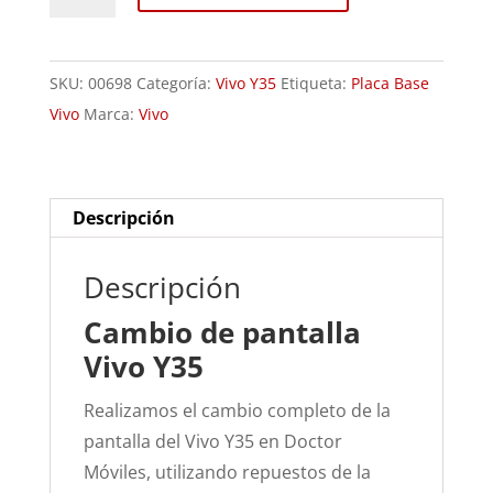
de
Pantalla
Vivo
SKU:
00698
Categoría:
Vivo Y35
Etiqueta:
Placa Base
Y35
Vivo
Marca:
Vivo
cantidad
Descripción
Descripción
Cambio de pantalla
Vivo Y35
Realizamos el cambio completo de la
pantalla del Vivo Y35 en Doctor
Móviles, utilizando repuestos de la