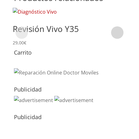
Revisión Vivo Y35
Su
29,00
€
64,0
Carrito
Publicidad
Publicidad