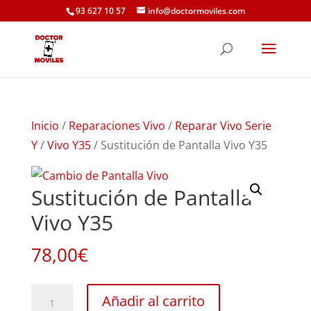
93 627 10 57
info@doctormoviles.com
Inicio
/
Reparaciones Vivo
/
Reparar Vivo Serie
Y
/
Vivo Y35
/ Sustitución de Pantalla Vivo Y35
Sustitución de Pantalla
Vivo Y35
78,00
€
Sustitución
Añadir al carrito