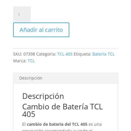
Sustitución
de
Batería
Añadir al carrito
TCL
405
cantidad
SKU:
07398
Categoría:
TCL 405
Etiqueta:
Batería TCL
Marca:
TCL
Descripción
Descripción
Cambio de Batería TCL
405
El
cambio de batería del TCL 405
es una
reparación recomendada cuando el