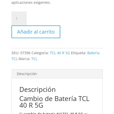
aplicaciones exigentes.
Sustitución
de
Batería
Añadir al carrito
TCL
40
R
5G
SKU:
07396
Categoría:
TCL 40 R 5G
Etiqueta:
Batería
cantidad
TCL
Marca:
TCL
Descripción
Descripción
Cambio de Batería TCL
40 R 5G
El
cambio de batería del TCL 40 R 5G
es