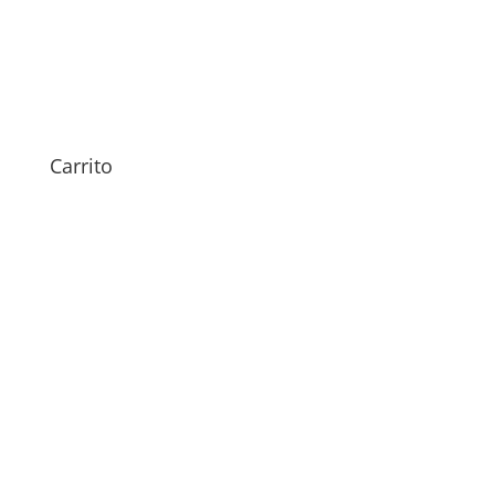
Sustitución Pantalla TCL 40
R 5G
69,00
€
Carrito