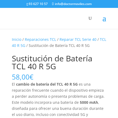
93 627 10 57
info@doctormoviles.com
Inicio
/
Reparaciones TCL
/
Reparar TCL Serie 40
/
TCL
40 R 5G
/ Sustitución de Batería TCL 40 R 5G
Sustitución de Batería
TCL 40 R 5G
58,00
€
El
cambio de batería del TCL 40 R 5G
es una
reparación frecuente cuando el dispositivo empieza
a perder autonomía o presenta problemas de carga.
Este modelo incorpora una batería de
5000 mAh
,
diseñada para ofrecer una buena duración durante
el uso diario, incluso con conectividad 5G y