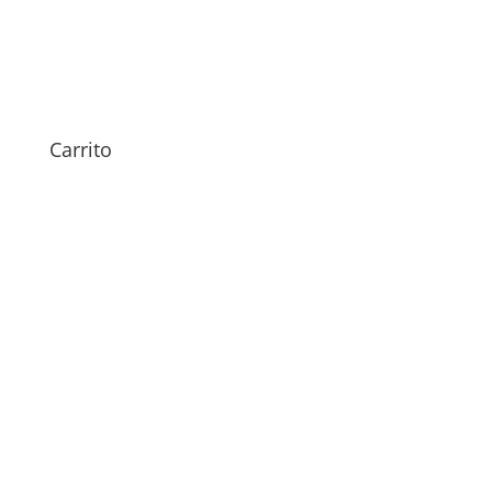
Sustitución Pantalla TCL 30
SE
69,00
€
Carrito