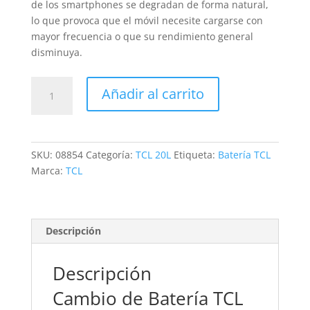
de los smartphones se degradan de forma natural,
lo que provoca que el móvil necesite cargarse con
mayor frecuencia o que su rendimiento general
disminuya.
Sustitución
Añadir al carrito
de
Batería
TCL
20L
SKU:
08854
Categoría:
TCL 20L
Etiqueta:
Batería TCL
cantidad
Marca:
TCL
Descripción
Descripción
Cambio de Batería TCL