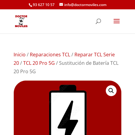
93 627 10 57
info@doctormoviles.com
Inicio
/
Reparaciones TCL
/
Reparar TCL Serie
20
/
TCL 20 Pro 5G
/ Sustitución de Batería TCL
20 Pro 5G