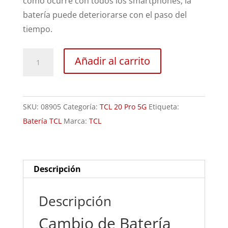
como ocurre con todos los smartphones, la
batería puede deteriorarse con el paso del
tiempo.
Sustitución
Añadir al carrito
de
Batería
TCL
SKU:
08905
Categoría:
TCL 20 Pro 5G
Etiqueta:
20
Batería TCL
Marca:
TCL
Pro
5G
cantidad
Descripción
Descripción
Cambio de Batería