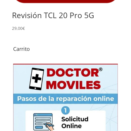
Revisión TCL 20 Pro 5G
Su
Pr
29,00
€
139,
Carrito