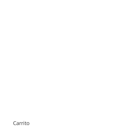
29,00
€
Sustitución Pantalla
OnePlus Ace 3 Pro
Carrito