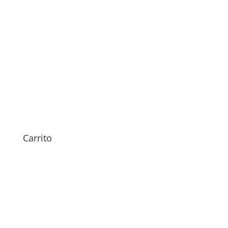
Sustitución Pantalla
OnePlus 15R
Carrito