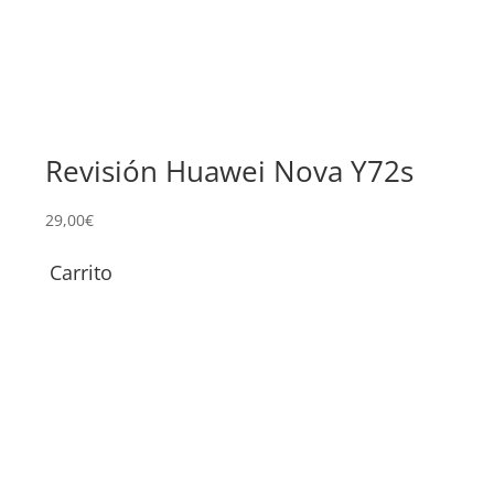
Revisión Huawei Nova Y72s
Su
No
29,00
€
Carrito