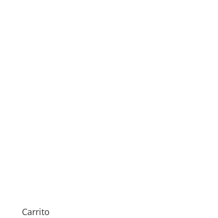
Sustitución Tapa Trasera
Huawei Nova Y72
Carrito