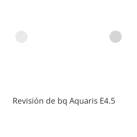
Revisión de bq Aquaris E4.5
Su
Di
Aq