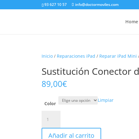
93 627 10 57
info@doctormoviles.com
Home
Inicio
/
Reparaciones iPad
/
Reparar iPad Mini
Sustitución Conector d
89,00
€
Limpiar
Color
Sustitución
Conector
de
Añadir al carrito
Carga