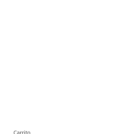
39,00
€
Reparación de Software
Huawei
49,00
€
Carrito