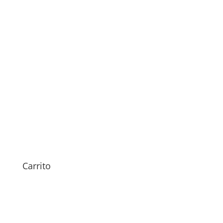
Sustitución Auricular bq
Aquaris E5 FHD
Carrito