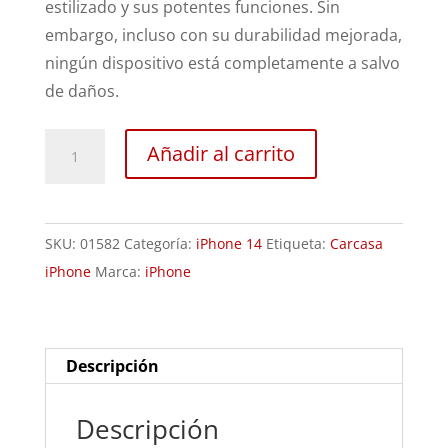
estilizado y sus potentes funciones. Sin
embargo, incluso con su durabilidad mejorada,
ningún dispositivo está completamente a salvo
de daños.
Sustitución
Añadir al carrito
Carcasa
iPhone
14
SKU:
01582
Categoría:
iPhone 14
Etiqueta:
Carcasa
cantidad
iPhone
Marca:
iPhone
Descripción
Descripción