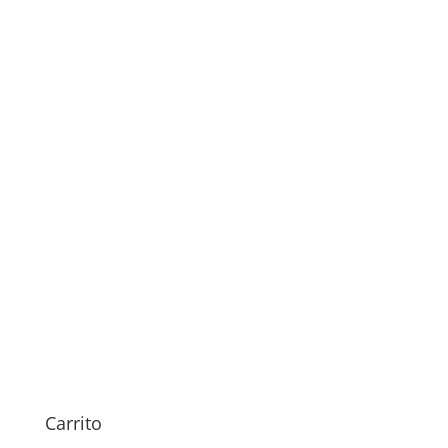
bq Aquaris 5.7
Sustitución Bandeja SIM bq
Aquaris 5.7
Carrito