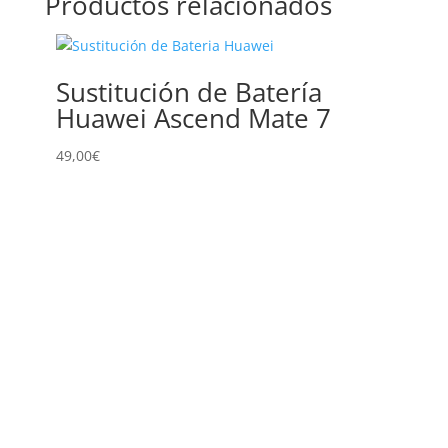
Productos relacionados
Sustitución de Batería
Sus
Huawei Ascend Mate 7
y V
Mat
49,00
€
46,00
€