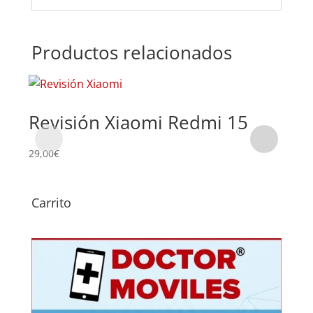
Productos relacionados
Revisión Xiaomi Redmi 15
Su
Re
29,00
€
49,0
Carrito