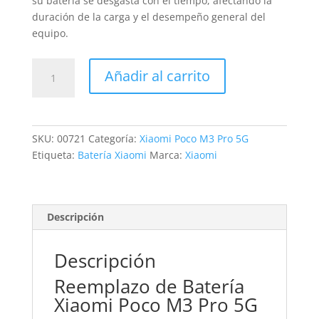
su batería se desgasta con el tiempo, afectando la
duración de la carga y el desempeño general del
equipo.
Sustitución
Añadir al carrito
Batería
Xiaomi
Poco
M3
SKU:
00721
Categoría:
Xiaomi Poco M3 Pro 5G
Pro
Etiqueta:
Batería Xiaomi
Marca:
Xiaomi
5G
cantidad
Descripción
Descripción
Reemplazo de Batería
Xiaomi Poco M3 Pro 5G