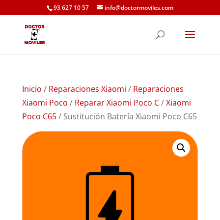
93 627 10 57
info@doctormoviles.com
Inicio
/
Reparaciones Xiaomi
/
Reparaciones
Xiaomi Poco
/
Reparar Xiaomi Poco C
/
Xiaomi
Poco C65
/ Sustitución Batería Xiaomi Poco C65