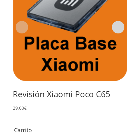
Revisión Xiaomi Poco C65
Su
Po
29,00
€
68,0
Carrito