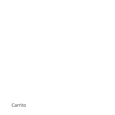
Sustitución Pantalla Xiaomi
Pad 6s Pro
189,00
€
Carrito