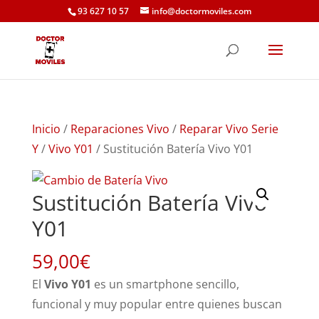
93 627 10 57
info@doctormoviles.com
Inicio
/
Reparaciones Vivo
/
Reparar Vivo Serie
Y
/
Vivo Y01
/ Sustitución Batería Vivo Y01
Sustitución Batería Vivo
Y01
59,00
€
El
Vivo Y01
es un smartphone sencillo,
funcional y muy popular entre quienes buscan