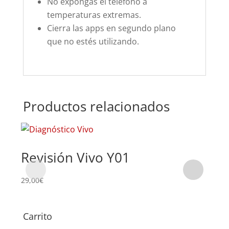
No expongas el teléfono a
temperaturas extremas.
Cierra las apps en segundo plano
que no estés utilizando.
Productos relacionados
Revisión Vivo Y01
Su
Y0
29,00
€
58,0
Carrito