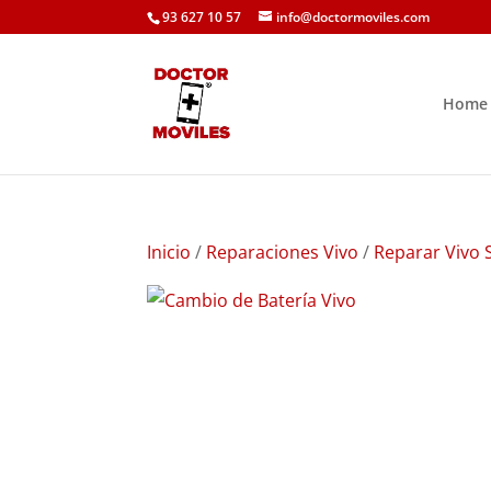
93 627 10 57
info@doctormoviles.com
Home
Inicio
/
Reparaciones Vivo
/
Reparar Vivo S