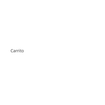
Revisión Realme P3 5G
29,00
€
Carrito