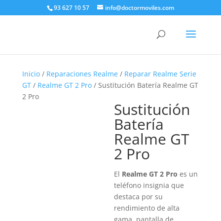
93 627 10 57
info@doctormoviles.com
Inicio
/
Reparaciones Realme
/
Reparar Realme Serie
GT
/
Realme GT 2 Pro
/ Sustitución Batería Realme GT
2 Pro
Sustitución
Batería
Realme GT
2 Pro
El
Realme GT 2 Pro
es un
teléfono insignia que
destaca por su
rendimiento de alta
gama, pantalla de