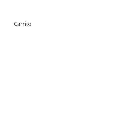
11 Pro
119,00
€
Carrito