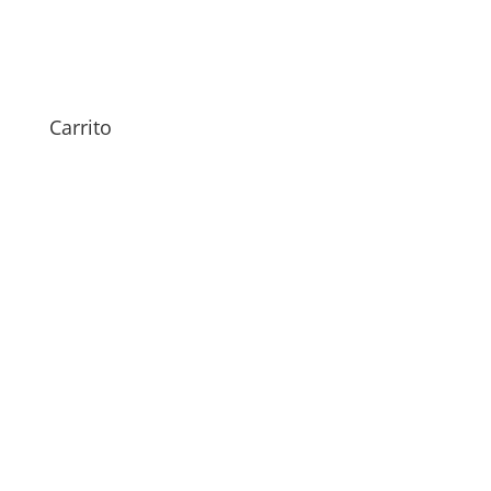
Sustitución Pantalla Pixel 9
Pro
269,00
€
Carrito