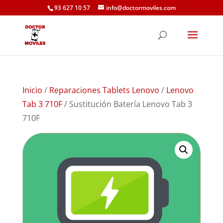
93 627 10 57
info@doctormoviles.com
Inicio
/
Reparaciones Tablets Lenovo
/
Lenovo
Tab 3 710F
/ Sustitución Batería Lenovo Tab 3
710F