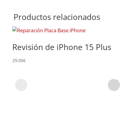
Productos relacionados
Revisión de iPhone 15 Plus
Su
iP
29,00
€
79,0