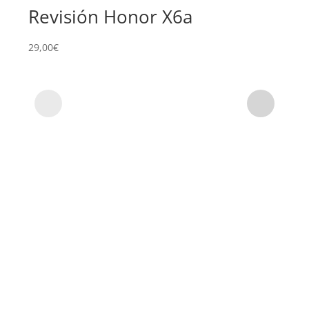
Revisión Honor X6a
29,00
€
Su
X6
74,0