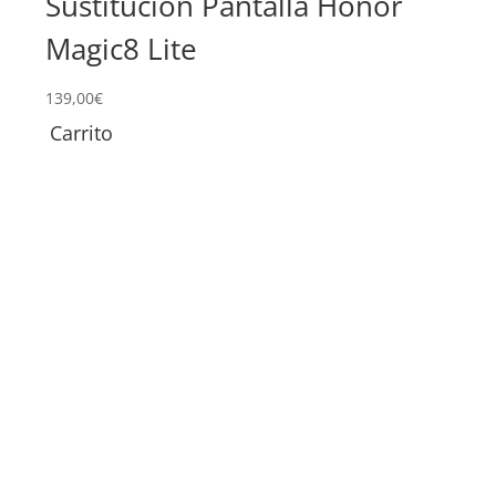
Sustitución Pantalla Honor
Re
Magic8 Lite
29,0
139,00
€
Carrito