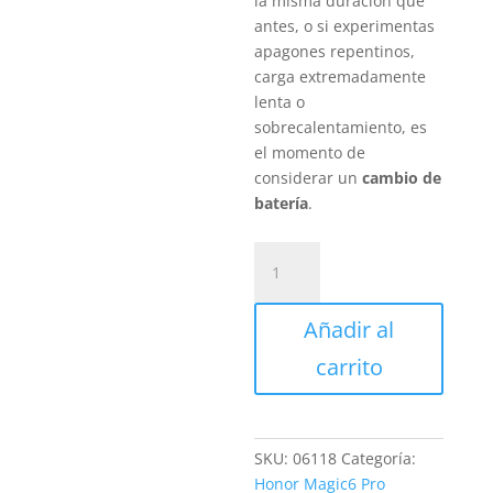
la misma duración que
antes, o si experimentas
apagones repentinos,
carga extremadamente
lenta o
sobrecalentamiento, es
el momento de
considerar un
cambio de
batería
.
Sustitución
Batería
Honor
Añadir al
Magic6
Pro
carrito
cantidad
SKU:
06118
Categoría:
Honor Magic6 Pro