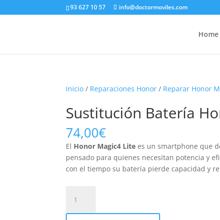
93 627 10 57
info@doctormoviles.com
Home
Inicio
/
Reparaciones Honor
/
Reparar Honor M
Sustitución Batería Ho
74,00
€
El
Honor Magic4 Lite
es un smartphone que des
pensado para quienes necesitan potencia y efic
con el tiempo su batería pierde capacidad y r
Sustitución
Batería
Honor