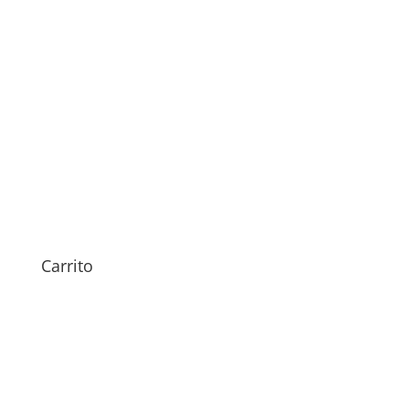
Sustitución Pantalla Galaxy
Watch6 Classic LTE 47mm
149,00
€
Carrito