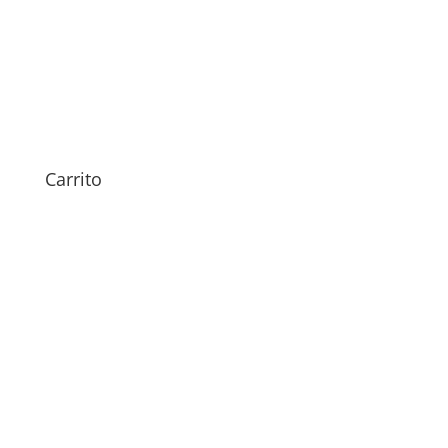
Sustitución Pantalla Galaxy
Watch 42mm
119,00
€
Carrito