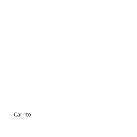
Revisión Apple Watch Serie
9
29,00
€
Carrito