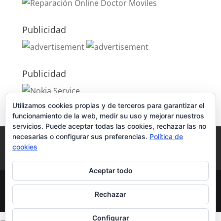
Publicidad
Publicidad
Utilizamos cookies propias y de terceros para garantizar el
funcionamiento de la web, medir su uso y mejorar nuestros
servicios. Puede aceptar todas las cookies, rechazar las no
necesarias o configurar sus preferencias.
Política de
Política de Cookies
Condiciones y Privacidad
cookies
Contacto
Tienda
Carrito
Mi cuenta
Aceptar todo
© DoctorMoviles.com | Sitio Construido por
Rechazar
TimisDesign.com
Configurar