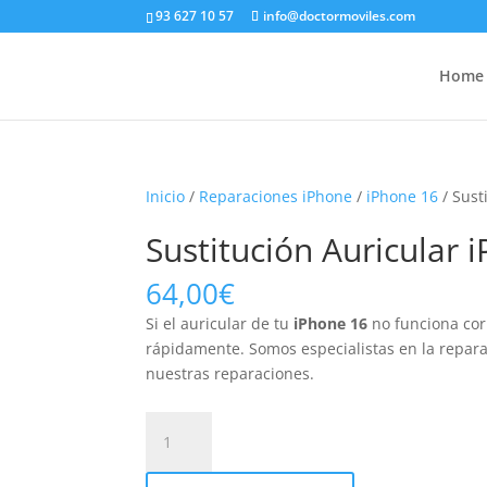
93 627 10 57
info@doctormoviles.com
Home
Inicio
/
Reparaciones iPhone
/
iPhone 16
/ Sust
Sustitución Auricular 
64,00
€
Si el auricular de tu
iPhone 16
no funciona co
rápidamente. Somos especialistas en la repara
nuestras reparaciones.
Sustitución
Auricular
iPhone