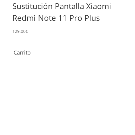
Sustitución Pantalla Xiaomi
Re
Redmi Note 11 Pro Plus
11
129,00
€
29,0
Carrito