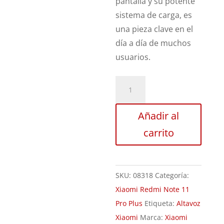
pantalla y su potente
sistema de carga, es
una pieza clave en el
día a día de muchos
usuarios.
Sustitución
Altavoz
Xiaomi
Añadir al
Redmi
carrito
Note
11
Pro
SKU:
08318
Categoría:
Plus
Xiaomi Redmi Note 11
cantidad
Pro Plus
Etiqueta:
Altavoz
Xiaomi
Marca:
Xiaomi